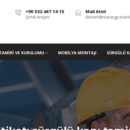
+90 532 467 14 15
Mail Atın!
Şimdi Arayın!
iletisim@marangoztami
TAMIRI VE KURULUMU
MOBILYA MONTAJI
SÜRGÜLÜ K