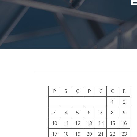
E
P
S
Ç
P
C
C
P
1
2
3
4
5
6
7
8
9
10
11
12
13
14
15
16
17
18
19
20
21
22
23