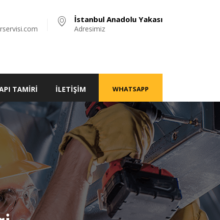
İstanbul Anadolu Yakası
rservisi.com
Adresimiz
API TAMIRI
İLETIŞIM
WHATSAPP