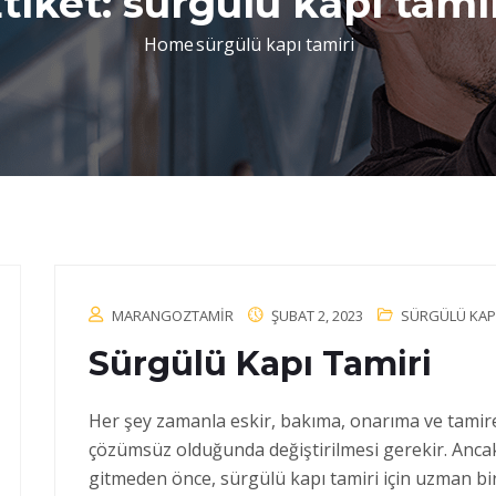
tiket:
sürgülü kapı tami
Home
sürgülü kapı tamiri
MARANGOZTAMIR
ŞUBAT 2, 2023
SÜRGÜLÜ KAPI
Sürgülü Kapı Tamiri
Her şey zamanla eskir, bakıma, onarıma ve tamire
çözümsüz olduğunda değiştirilmesi gerekir. Ancak
gitmeden önce, sürgülü kapı tamiri için uzman bir