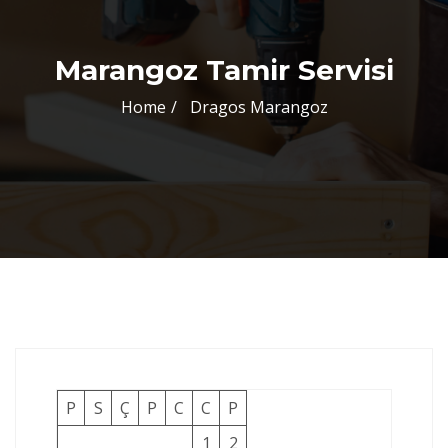
Marangoz Tamir Servisi
Home
Dragos Marangoz
P
S
Ç
P
C
C
P
1
2