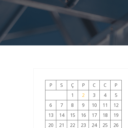
P
S
Ç
P
C
C
P
1
2
3
4
5
6
7
8
9
10
11
12
13
14
15
16
17
18
19
20
21
22
23
24
25
26