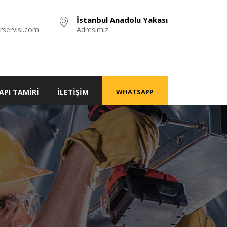
İstanbul Anadolu Yakası
rservisi.com
Adresimiz
API TAMIRI
İLETIŞIM
WHATSAPP