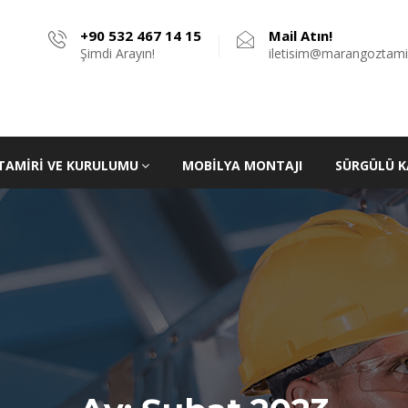
+90 532 467 14 15
Mail Atın!
Şimdi Arayın!
iletisim@marangoztami
TAMIRI VE KURULUMU
MOBILYA MONTAJI
SÜRGÜLÜ K