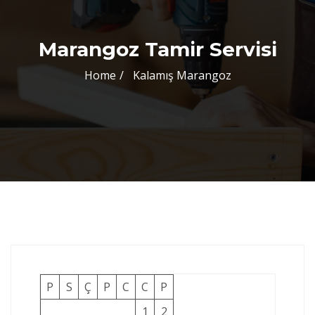
Marangoz Tamir Servisi
Home
Kalamış Marangoz
P
S
Ç
P
C
C
P
1
2