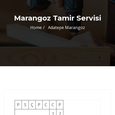
Marangoz Tamir Servisi
Home
Adatepe Marangoz
P
S
Ç
P
C
C
P
1
2