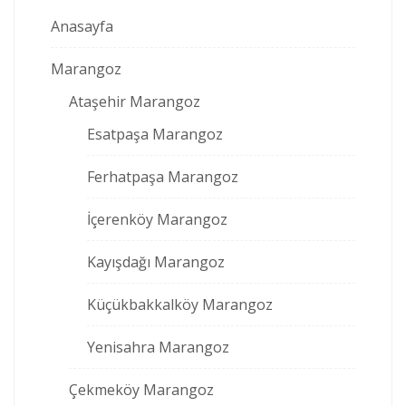
Anasayfa
Marangoz
Ataşehir Marangoz
Esatpaşa Marangoz
Ferhatpaşa Marangoz
İçerenköy Marangoz
Kayışdağı Marangoz
Küçükbakkalköy Marangoz
Yenisahra Marangoz
Çekmeköy Marangoz