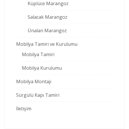
Küplüce Marangoz
Salacak Marangoz
Ünalan Marangoz
Mobilya Tamiri ve Kurulumu
Mobilya Tamiri
Mobilya Kurulumu
Mobilya Montajı
Sürgülü Kapı Tamiri
İletişim