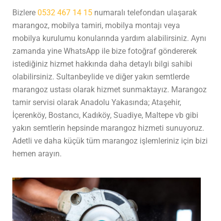
Bizlere
0532 467 14 15
numaralı telefondan ulaşarak
marangoz, mobilya tamiri, mobilya montajı veya
mobilya kurulumu konularında yardım alabilirsiniz. Aynı
zamanda yine WhatsApp ile bize fotoğraf göndererek
istediğiniz hizmet hakkında daha detaylı bilgi sahibi
olabilirsiniz. Sultanbeylide ve diğer yakın semtlerde
marangoz ustası olarak hizmet sunmaktayız. Marangoz
tamir servisi olarak Anadolu Yakasında; Ataşehir,
İçerenköy, Bostancı, Kadıköy, Suadiye, Maltepe vb gibi
yakın semtlerin hepsinde marangoz hizmeti sunuyoruz.
Adetli ve daha küçük tüm marangoz işlemleriniz için bizi
hemen arayın.