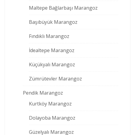
Maltepe Bağlarbaşı Marangoz
Başıbüyük Marangoz
Fındıklı Marangoz
İdealtepe Marangoz
Küçükyalı Marangoz
Zümrütevler Marangoz
Pendik Marangoz
Kurtköy Marangoz
Dolayoba Marangoz
Güzelyalı Marangoz