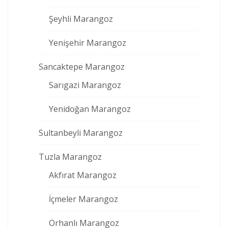
Şeyhli Marangoz
Yenişehir Marangoz
Sancaktepe Marangoz
Sarıgazi Marangoz
Yenidoğan Marangoz
Sultanbeyli Marangoz
Tuzla Marangoz
Akfırat Marangoz
İçmeler Marangoz
Orhanlı Marangoz