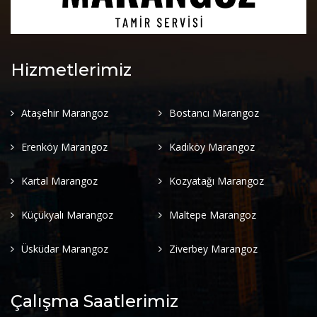
Hizmetlerimiz
Ataşehir Marangoz
Bostancı Marangoz
Erenköy Marangoz
Kadıköy Marangoz
Kartal Marangoz
Kozyatağı Marangoz
Küçükyalı Marangoz
Maltepe Marangoz
Üsküdar Marangoz
Ziverbey Marangoz
Çalışma Saatlerimiz